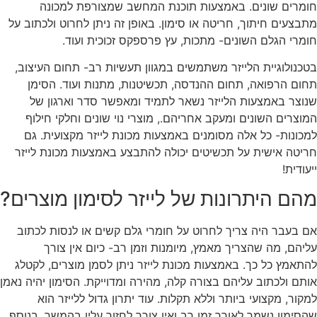
חומרים שונים. באמצעות תוכנת המחשב שמצורפת למכונה
מתבצעים חיתוך, חריטה או סימון. באופן זה ניתן לחרוט ולכתוב על
חומרי הגלם השונים- מתכות, עץ פרספקס זכוכית ועוד.
בטכנולוגיית הלייזר משתמשים במגוון תעשיות רב- תחום העיצוב,
תחום הרפואה, תחום ההנדסה, תכשיטנות, מתנות ועוד. הסימן
שנוצר באמצעות הלייזר נשאר לתמיד ומאפשר סדר וארגון של
המוצרים השונים ומעקב אחריהם., מוצרי נוי שונים וחלקי חילוף
למכונות- כל אלה מסומנים באמצעות מכונת לייזר מקצועית. גם
חריטה אישית על תכשיטים יכולה להתבצע באמצעות מכונת לייזר
ייעודית!
מהם היתרונות של לייזר לסימון מוצרים?
אם בעבר היה צריך לחרוט על חומרי גלם קשים או לנסות לכתוב
עליהם, מה שהצריך מאמץ, מיומנות וזמן רב- כיום אין צורך
להתאמץ כל כך. באמצעות מכונת לייזר ניתן לסמן מוצרים, לקטלג
אותם ולכתוב עליהם בצורה קלה, מהירה ומדוייקת. הסימון יהיה נאמן
למקור, מקצועי ביותר וללא תקלות. עוד יתרון גדול ללייזר הוא
שהסימון נשמר לאורך זמן רב ואין צורך לחזור עליו בהמשך. בנוסף,