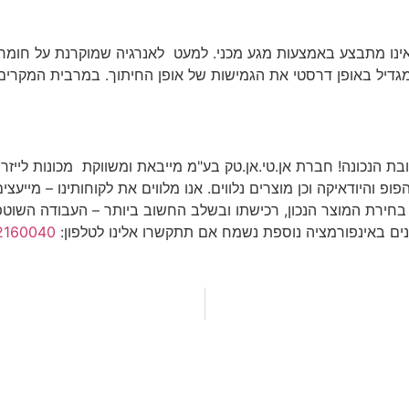
 אינו מתבצע באמצעות מגע מכני. למעט לאנרגיה שמוקרנת על חומר ה
מגדיל באופן דרסטי את הגמישות של אופן החיתוך. במרבית המקרים 
הנכונה! חברת אן.טי.אן.טק בע"מ מייבאת ומשווקת מכונות לייזר לח
ופ והיודאיקה וכן מוצרים נלווים. אנו מלווים את לקוחותינו – מיי
בחירת המוצר הנכון, רכישתו ובשלב החשוב ביותר – העבודה השוטפת
יינים באינפורמציה נוספת נשמח אם תתקשרו אלינו לטלפון:
2160040