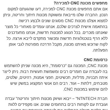
מחפשים מכונת CNC למכירה?
אם אתם מחפשים מכונת CNC למכירה, דעו שהגעתם למקום
הנכון. החברה שלנו מייבאת ומשווקת מכונות חיתוך וחריטה, וניתן
למצוא אצלנו מכונות CNC מסוגים שונים ולבצע רכישה
בהתאמה אישית לצרכים שלכם. אנחנו עומדים מאחורי כל מוצר
שאנחנו מוכרים. בכל הנוגע למכונות חדשות, אנחנו מתעדכנים
ללא הרף בטכנולוגיות חדשות ומכשור מתקדם לייבא ארצה. כל
לקוח שרוכש מאיתנו מכונה, מקבל הדרכה מפורטת לגבי אופן
הפעלתה.
כרסומת CNC
מכונת CNC, המכונה גם "כרסומת", היא מכונה שניתן להשתמש
בה לעבודה עם חומרים רבים ומשמשת תעשיות רבות. ניתן לייצר
איתה תבניות, מדליות, תכשיטים, חפצי אמנות, רהיטים, שלטים,
מטבחים, דלתות – ועוד. רבים הם אנשי המקצוע במשק שיש
להם שימוש במכונות CNC.
חברת NTNTECH" – ייבוא ושיווק מכונות חיתוך וחריטה" עבדה
ועובדת עם לקוחות רבים בתחומים שונים. אנו מקפידים ללוות