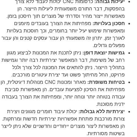
יעילות גבוהה:
כרסומות CNC יכולות לעבוד ללא צורך
בהפסקות, דבר התורם משמעותית ליעילות הייצור. הן
מאפשרות ייצור מהיר וסדרתי של מוצרים תוך חיסכון בזמן.
חסכון בעלויות:
מפחיתות את הצורך בעובדים מיומנים
ומאפשרות שימוש יעיל יותר בחומרים, וכך חוסכות בעלויות
לאורך זמן. יתרון זה משמעותי הן עבור עסקים קטנים והן עבור
מפעלים גדולים.
גמישות יוצאת דופן:
ניתן לתכנת את המכונות לביצוע מגוון
רחב של משימות, דבר המאפשר יצירתיות רבה יותר וגמישות
בתהליך הייצור. ניתן להתאים את המכונה לכל צורך ולכל
פרויקט, החל מחיתוך פשוט ועד יצירת עיטורים מורכבים.
בטיחות משופרת:
מאחר ומכונות CNC מנוהלות דיגיטלית, הן
מפחיתות את הסיכון לפציעות עובדים. הן מאפשרות סביבת
עבודה בטוחה יותר ונוחה יותר, ומפחיתות את הצורך בעבודה
ידנית מסוכנת.
יצירתיות ללא גבולות:
יכולת עיבוד חומרים מגוונים ויצירת
צורות מורכבות פותחת אפשרויות יצירתיות חדשות ומרתקות.
הן מאפשרות ליצור מוצרים ייחודיים וחדשניים שלא ניתן לייצר
בשיטות מסורתיות.