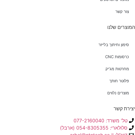
צור קשר
המוצרים שלנו
סימון וחיתוך בלייזר
כרסומות CNC
מחרטות מג'יק
פלוטר חותך
מוצרים נלווים
יצירת קשר
טל' משרד: 077-2160040
סלולארי: 054-8305355 (ארבל)
דוא"ל: arbel@ntntech.co.il